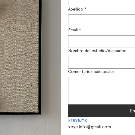
Apellido
*
Email
*
Nombre del estudio/despacho
Comentarios adicionales
En
kreye.mx
keye.info@gmail.com