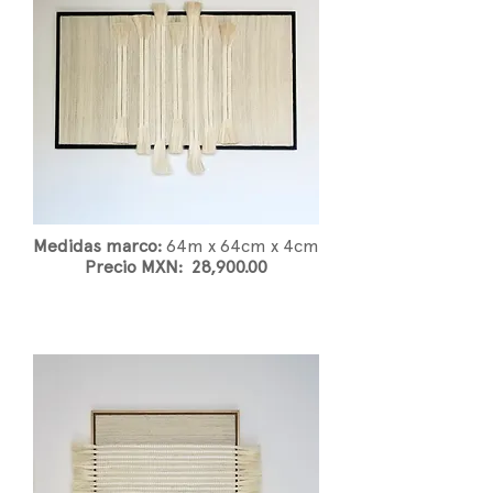
Medidas marco:
64
m x 64cm x 4cm
Precio MXN: 28,900.00